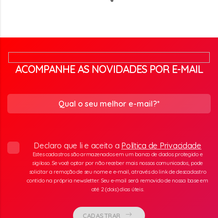
ACOMPANHE AS NOVIDADES POR E-MAIL
Declaro que li e aceito a
Política de Privacidade
Estes cadastros são armazenados em um banco de dados protegido e
sigiloso. Se você optar por não receber mais nossos comunicados, pode
solicitar a remoção de seu nome e e-mail, através do link de descadastro
contido na própria newsletter. Seu e-mail será removido de nossa base em
até 2 (dois) dias úteis.
CADASTRAR