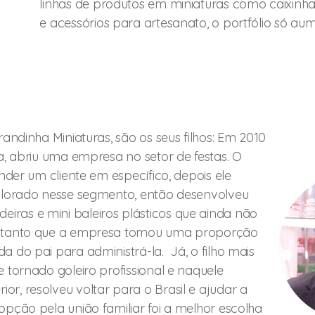
linhas de produtos em miniaturas como caixinhas
e acessórios para artesanato, o portfólio só a
randinha Miniaturas, são os seus filhos: Em 2010
a, abriu uma empresa no setor de festas. O
ender um cliente em específico, depois ele
xplorado nesse segmento, então desenvolveu
ras e mini baleiros plásticos que ainda não
i tanto que a empresa tomou uma proporção
a do pai para administrá-la. Já, o filho mais
 tornado goleiro profissional e naquele
r, resolveu voltar para o Brasil e ajudar a
opção pela união familiar foi a melhor escolha