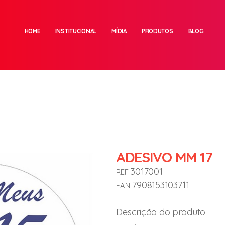
HOME
INSTITUCIONAL
MÍDIA
PRODUTOS
BLOG
ADESIVO MM 17
3017001
REF
7908153103711
EAN
Descrição do produto