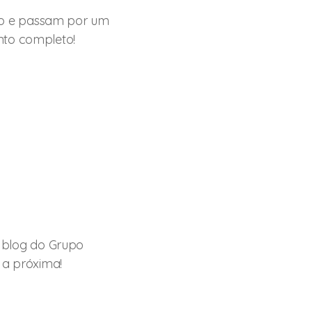
do e passam por um
nto completo!
o
blog do Grupo
 a próxima!