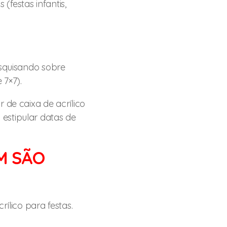
festas infantis,
esquisando sobre
 7×7).
 de caixa de acrílico
estipular datas de
M SÃO
ílico para festas.