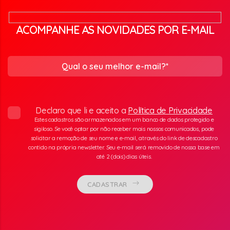
ACOMPANHE AS NOVIDADES POR E-MAIL
Declaro que li e aceito a
Política de Privacidade
Estes cadastros são armazenados em um banco de dados protegido e
sigiloso. Se você optar por não receber mais nossos comunicados, pode
solicitar a remoção de seu nome e e-mail, através do link de descadastro
contido na própria newsletter. Seu e-mail será removido de nossa base em
até 2 (dois) dias úteis.
CADASTRAR