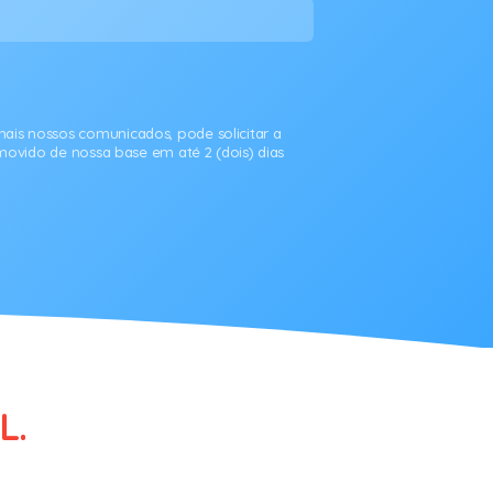
ais nossos comunicados, pode solicitar a
movido de nossa base em até 2 (dois) dias
L.