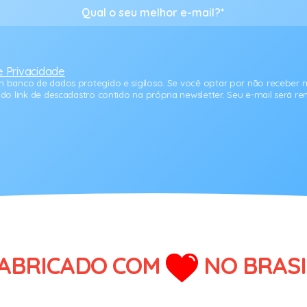
de Privacidade
banco de dados protegido e sigiloso. Se você optar por não receber m
o link de descadastro contido na própria newsletter. Seu e-mail será re
ABRICADO COM
NO BRASI