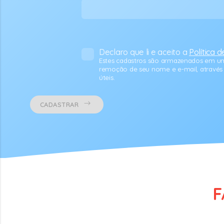
Declaro que li e aceito a
Política 
Estes cadastros são armazenados em um 
remoção de seu nome e e-mail, através d
úteis.
CADASTRAR
F